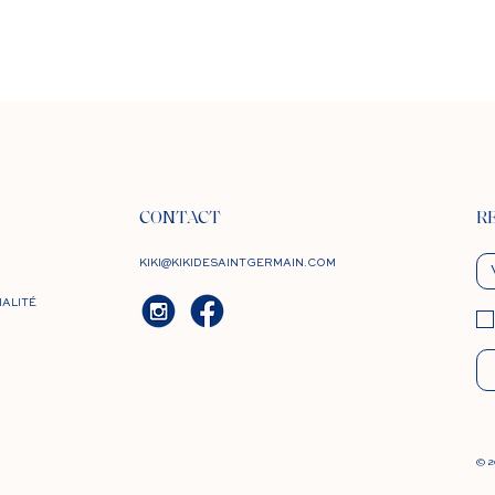
CONTACT
R
KIKI@KIKIDESAINTGERMAIN.COM
IALITÉ
© 2