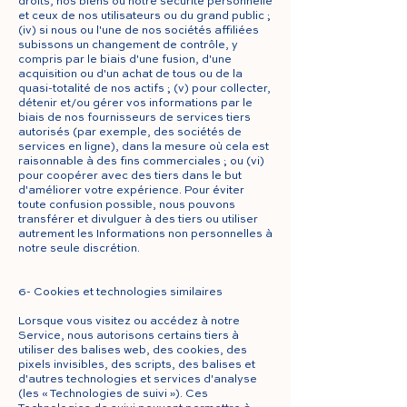
droits, nos biens ou notre sécurité personnelle
et ceux de nos utilisateurs ou du grand public ;
(iv) si nous ou l'une de nos sociétés affiliées
subissons un changement de contrôle, y
compris par le biais d'une fusion, d'une
acquisition ou d'un achat de tous ou de la
quasi-totalité de nos actifs ; (v) pour collecter,
détenir et/ou gérer vos informations par le
biais de nos fournisseurs de services tiers
autorisés (par exemple, des sociétés de
services en ligne), dans la mesure où cela est
raisonnable à des fins commerciales ; ou (vi)
pour coopérer avec des tiers dans le but
d'améliorer votre expérience. Pour éviter
toute confusion possible, nous pouvons
transférer et divulguer à des tiers ou utiliser
autrement les Informations non personnelles à
notre seule discrétion.
6- Cookies et technologies similaires
Lorsque vous visitez ou accédez à notre
Service, nous autorisons certains tiers à
utiliser des balises web, des cookies, des
pixels invisibles, des scripts, des balises et
d'autres technologies et services d'analyse
(les « Technologies de suivi »). Ces