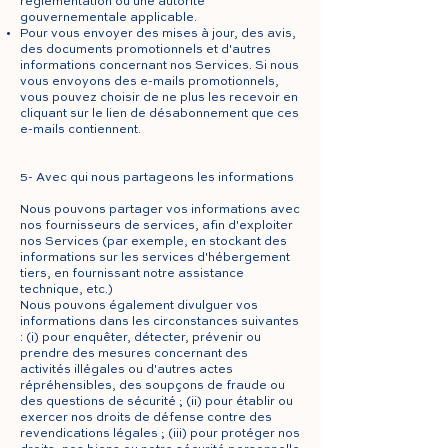
réglementation ou une autorité
gouvernementale applicable.
Pour vous envoyer des mises à jour, des avis,
des documents promotionnels et d'autres
informations concernant nos Services. Si nous
vous envoyons des e-mails promotionnels,
vous pouvez choisir de ne plus les recevoir en
cliquant sur le lien de désabonnement que ces
e-mails contiennent.
5- Avec qui nous partageons les informations
Nous pouvons partager vos informations avec
nos fournisseurs de services, afin d'exploiter
nos Services (par exemple, en stockant des
informations sur les services d'hébergement
tiers, en fournissant notre assistance
technique, etc.)
Nous pouvons également divulguer vos
informations dans les circonstances suivantes
: (i) pour enquêter, détecter, prévenir ou
prendre des mesures concernant des
activités illégales ou d'autres actes
répréhensibles, des soupçons de fraude ou
des questions de sécurité ; (ii) pour établir ou
exercer nos droits de défense contre des
revendications légales ; (iii) pour protéger nos