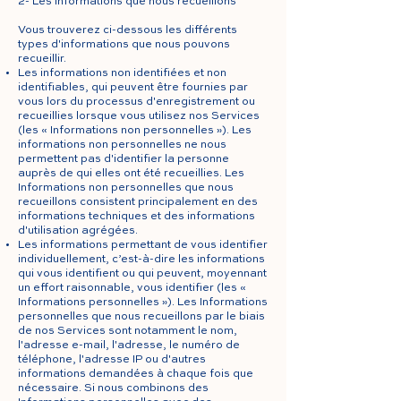
2- Les informations que nous recueillons
Vous trouverez ci-dessous les différents
types d'informations que nous pouvons
recueillir.
Les informations non identifiées et non
identifiables, qui peuvent être fournies par
vous lors du processus d'enregistrement ou
recueillies lorsque vous utilisez nos Services
(les « Informations non personnelles »). Les
informations non personnelles ne nous
permettent pas d'identifier la personne
auprès de qui elles ont été recueillies. Les
Informations non personnelles que nous
recueillons consistent principalement en des
informations techniques et des informations
d'utilisation agrégées.
Les informations permettant de vous identifier
individuellement, c’est-à-dire les informations
qui vous identifient ou qui peuvent, moyennant
un effort raisonnable, vous identifier (les «
Informations personnelles »). Les Informations
personnelles que nous recueillons par le biais
de nos Services sont notamment le nom,
l'adresse e-mail, l'adresse, le numéro de
téléphone, l'adresse IP ou d'autres
informations demandées à chaque fois que
nécessaire. Si nous combinons des